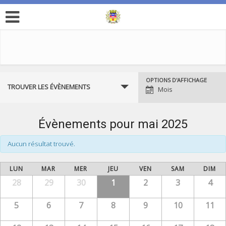
OPTIONS D'AFFICHAGE
N
TROUVER LES ÉVÈNEMENTS
Mois
a
v
Évènements pour mai 2025
i
g
Aucun résultat trouvé.
a
LUN
MAR
MER
JEU
VEN
SAM
DIM
t
28
29
30
1
2
3
4
i
o
5
6
7
8
9
10
11
n