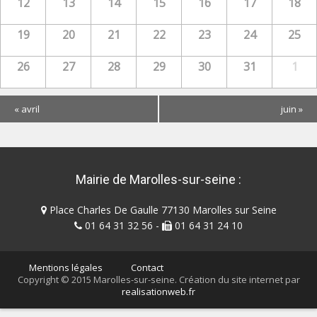
12
13
14
15
16
17
18
p
a
19
20
21
22
23
24
25
r
26
27
28
29
30
31
1
l
'
Navigation
«
avril
juin
»
a
par
ff
Calendrier
i
mensuel
Mairie de Marolles-sur-seine :
c
h
Place Charles De Gaulle 77130 Marolles sur Seine
a
01 64 31 32 56 -
01 64 31 24 10
g
e
Mentions légales
Contact
Copyright © 2015 Marolles-sur-seine. Création du site internet par
d
realisationweb.fr
e